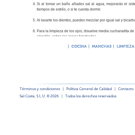
Si al tomar un baño añades sal al agua, mejorarás el sis
tiempos de estrés, o si te cuesta dormir.
Al lavarte los dientes, puedes mezclar por igual sal y bicarb
Para la limpieza de los ojos, disuelve media cucharadita de
algodón, sobre las zonas hinchadas.
|
COCINA
|
MANCHAS
|
LIMPIEZA
Si ningún champú anticaspa te da resultado, coge sal fina 
lávate con cualquier champú. No te picará la cabeza, te sald
Términos y condiciones
|
Política General de Calidad
|
Contacto
Sal Costa, S.L.U. © 2026
|
Todos los derechos reservados