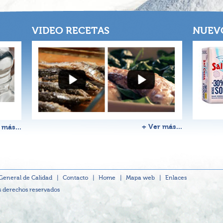
VIDEO RECETAS
NUEV
+ Ver más...
 más...
 General de Calidad
|
Contacto
|
Home
|
Mapa web
|
Enlaces
s derechos reservados