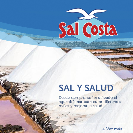
SAL Y SALUD
Desde siempre, se ha utilizado el
agua del mar para curar diferentes
males y mejorar la salud.
+ Ver más...