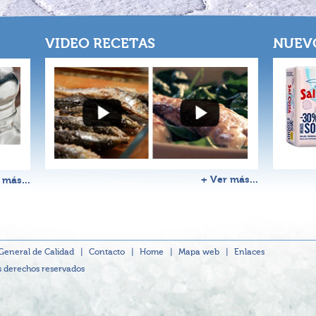
VIDEO RECETAS
NUEV
+ Ver más...
 más...
 General de Calidad
|
Contacto
|
Home
|
Mapa web
|
Enlaces
s derechos reservados