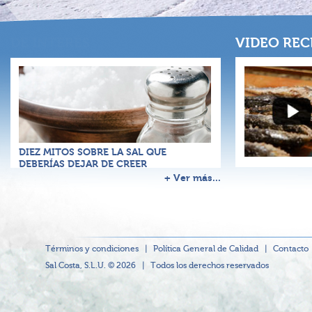
VIDEO REC
DIEZ MITOS SOBRE LA SAL QUE
DEBERÍAS DEJAR DE CREER
+ Ver más...
Términos y condiciones
|
Política General de Calidad
|
Contacto
Sal Costa, S.L.U. © 2026
|
Todos los derechos reservados