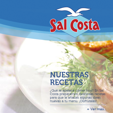
NUESTRAS
RECETAS
¿Qué te apetece comer hoy? En Sal
Costa preparamos deliciosas recetas
para que le añadas algunas ideas
nuevas a tu menú. ¡Disfrútalas!
+ Ver más...