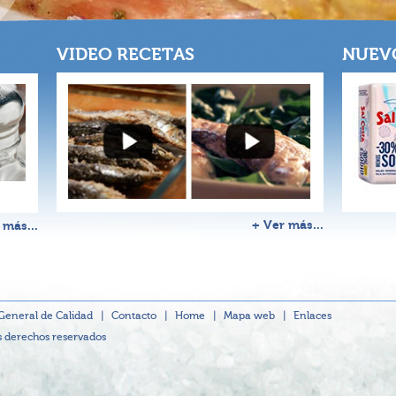
VIDEO RECETAS
NUEV
+ Ver más...
 más...
 General de Calidad
|
Contacto
|
Home
|
Mapa web
|
Enlaces
s derechos reservados